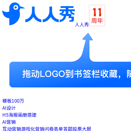
人人秀
模板
100万
AI设计
H5
海报
画册
搭建
AI营销
互动营销
游戏化营销
问卷表单
答题
投票
大屏