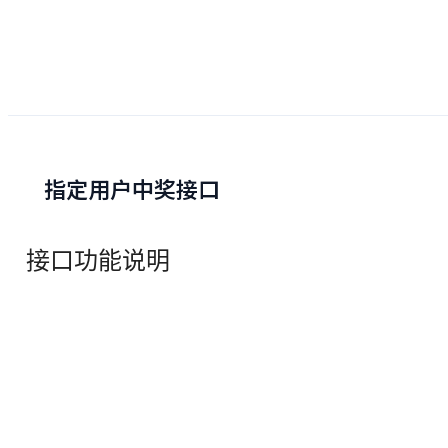
指定用户中奖接口
接口功能说明
该接口由第三方开发者提供给人人秀调用，适用于抽奖活动。
由第三方实现抽奖逻辑，判断用户是否具有抽奖权限，或者用于用
户中什么奖品即指定用户中奖。