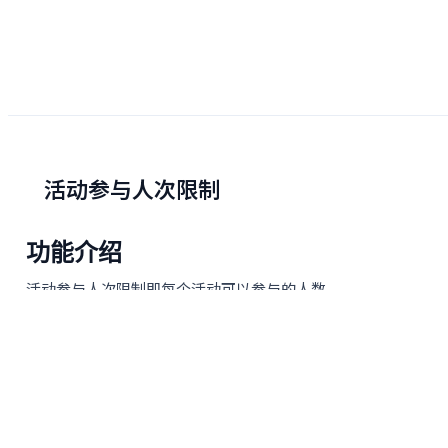
活动参与人次限制
功能介绍
活动参与人次限制即每个活动可以参与的人数。
人人秀互动中活动的参与人数是有限制的，不同版本限制的人
次不同。（具体可参考
价格页
）
活动达到参与人次限制后将无法再进行参与。