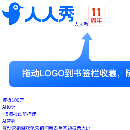
人人秀
模板
100万
AI设计
H5
海报
画册
搭建
AI营销
互动营销
游戏化营销
问卷表单
答题
投票
大屏