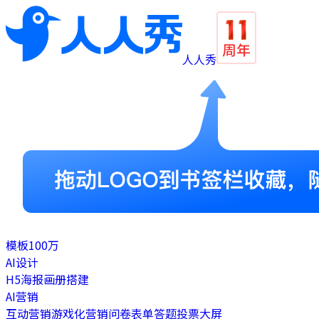
人人秀
模板
100万
AI设计
H5
海报
画册
搭建
AI营销
互动营销
游戏化营销
问卷表单
答题
投票
大屏