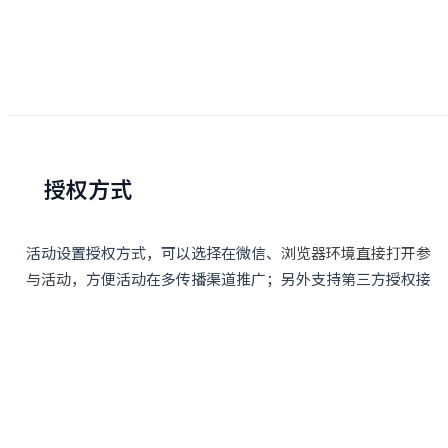
授权方式
活动设置授权方式，可以选择在微信、
浏览器环境直接打开参
与活动
，方便活动在多传播渠道推广；另外支持第三方授权接
口，自己对接系统自有用户体系登录参与活动。
勾选微信，则在微信环境需要微信授权后获取用户头像、昵称
信息后参与活动；
勾选浏览器，则表示所有浏览器都可以打开参与活动，包含在
APP内、抖音等其他嵌入页面的方式参与活动。